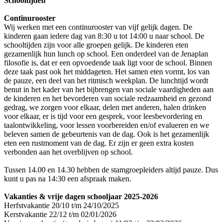
Schooltijden
Continurooster
Wij werken met een continurooster van vijf gelijk dagen. De
kinderen gaan iedere dag van 8:30 u tot 14:00 u naar school. De
schooltijden zijn voor alle groepen gelijk. De kinderen eten
gezamenlijk hun lunch op school. Een onderdeel van de Jenaplan
filosofie is, dat er een opvoedende taak ligt voor de school. Binnen
deze taak past ook het middageten. Het samen eten vormt, los van
de pauze, een deel van het ritmisch weekplan. De lunchtijd wordt
benut in het kader van het bijbrengen van sociale vaardigheden aan
de kinderen en het bevorderen van sociale redzaamheid en gezond
gedrag, we zorgen voor elkaar, delen met anderen, halen drinken
voor elkaar, er is tijd voor een gesprek, voor leesbevordering en
taalontwikkeling, voor lessen voorbereiden en/of evalueren en we
beleven samen de gebeurtenis van de dag. Ook is het gezamenlijk
eten een rustmoment van de dag. Er zijn er geen extra kosten
verbonden aan het overblijven op school.
Tussen 14.00 en 14.30 hebben de stamgroepleiders altijd pauze. Dus
kunt u pas na 14:30 een afspraak maken.
Vakanties & vrije dagen schooljaar 2025-2026
Herfstvakantie 20/10 t/m 24/10/2025
Kerstvakantie 22/12 t/m 02/01/2026