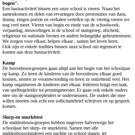
bogen''.
Een basisactiviteit binnen een onze school is vieren. Naast het
samenkomen en delen van ervaringen door presentaties van dans,
drama, zingen poëzie en verhalen vertellen op de viering vieren we
nog veel meer. Vieren van begin en einde van de schoolweek,
verjaardag, nieuwelingen in de school of stamgroep, afscheid,
religieuze en nationale feesten en andere belangrijke gebeurtenissen.
We zorgen voor elkaar, helpen elkaar , samen het leven leren.
Ook zijn er enkele tradities binnen onze school om tegemoet te
komen aan deze basisactiviteit.
Kamp
De bovenbouwgroepen gaan altijd aan het begin van het schooljaar
op kamp. Zo leren de kinderen van de bovenbouw elkaar goed
kennen, nemen ze verantwoording en leren ze ontzettend veel. Het
kamp organiseren de kinderen met elkaar. Iedereen krijgt een taak,
van spelbegeleider tot penningmeester. Er gaan ook enkele ouders
mee om de stamgroepleiders te ondersteunen. De ouders die mee
willen moeten ook echt een sollicitatiebrief schrijven en op gesprek
komen.
Slurp-en snurkfeest
De middenbouwgroepen hebben ongeveer halverwege het
schooljaar het slurp- en snurkfeest. Samen met alle
middenbouwkinderen een nachtje op school slapen, ter